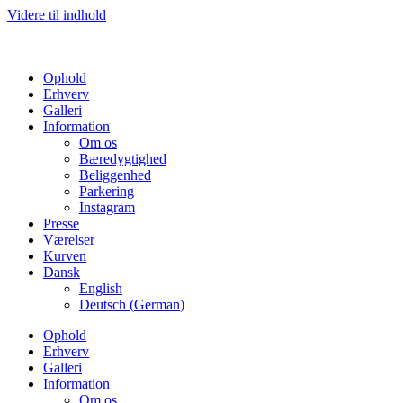
Videre til indhold
Ophold
Erhverv
Galleri
Information
Om os
Bæredygtighed
Beliggenhed
Parkering
Instagram
Presse
Værelser
Kurven
Dansk
English
Deutsch
(
German
)
Ophold
Erhverv
Galleri
Information
Om os