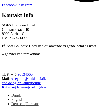
Facebook
Instagram
Kontakt Info
SOFS Boutique Hotel
Guldsmedgade 40
8000 Aarhus C
CVR: 42471437
På Sofs Boutique Hotel kan du anvende følgende betalingskort
– gebyrer kan forekomme
:
TLF: +45
86134550
Mail:
reception@sofshotel.dk
cookie og privatlivspolitik
Købs- og leveringsbetingelser
Dansk
English
Deutsch
(
German
)