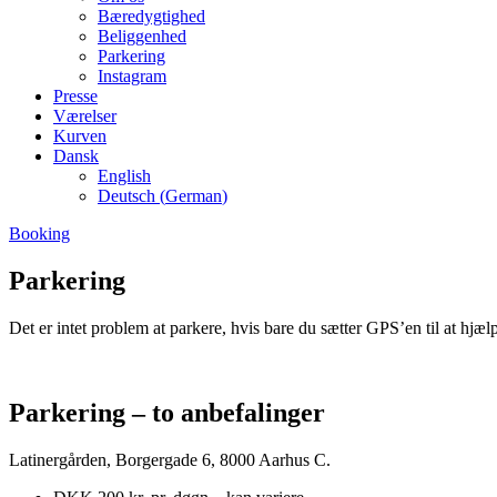
Bæredygtighed
Beliggenhed
Parkering
Instagram
Presse
Værelser
Kurven
Dansk
English
Deutsch
(
German
)
Booking
Parkering
Det er intet problem at parkere, hvis bare du sætter GPS’en til at hjæl
Parkering – to anbefalinger
Latinergården, Borgergade 6, 8000 Aarhus C.