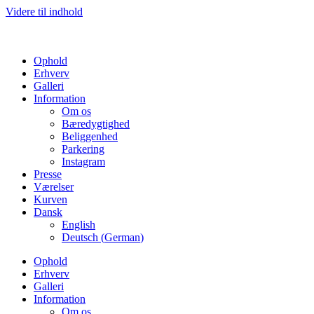
Videre til indhold
Ophold
Erhverv
Galleri
Information
Om os
Bæredygtighed
Beliggenhed
Parkering
Instagram
Presse
Værelser
Kurven
Dansk
English
Deutsch
(
German
)
Ophold
Erhverv
Galleri
Information
Om os