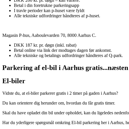
DKK 200 kr. pr. døgn – kan variere.
Betal i din foretrukne parkeringsapp
I travle perioder kan p-huset være fyldt
Alle tekniske udfordringer håndteres af p-huset.
Magasin P-hus, Aaboulevarden 70, 8000 Aarhus C.
DKK 187 kr. pr. døgn (inkl. rabat)
Betal online via link der modtages dagen før ankomst.
Alle tekniske og betalings udfordringer håndteres af Q-park.
Parkering af el-bil i Aarhus gratis...næsten
El-biler
Vidste du, at el-biler parkerer gratis i 2 timer på gaden i Aarhus?
Du kan orientere dig herunder om, hvordan du får gratis timer.
Skal du have opladet din bil under opholdet, kan du ligeledes nedenf
Har du yderligere spørgsmål omkring El-bil parkering her i Aarhus, hen