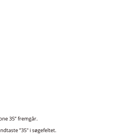
one 35” fremgår.
ndtaste ”35″ i søgefeltet.